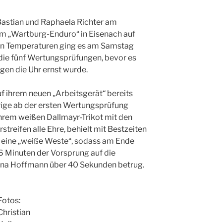
 Bastian und Raphaela Richter am
 „Wartburg-Enduro“ in Eisenach auf
en Temperaturen ging es am Samstag
 die fünf Wertungsprüfungen, bevor es
en die Uhr ernst wurde.
uf ihrem neuen „Arbeitsgerät“ bereits
ährige ab der ersten Wertungsprüfung
ihrem weißen Dallmayr-Trikot mit den
reifen alle Ehre, behielt mit Bestzeiten
h eine „weiße Weste“, sodass am Ende
6 Minuten der Vorsprung auf die
ina Hoffmann über 40 Sekunden betrug.
Fotos:
Christian