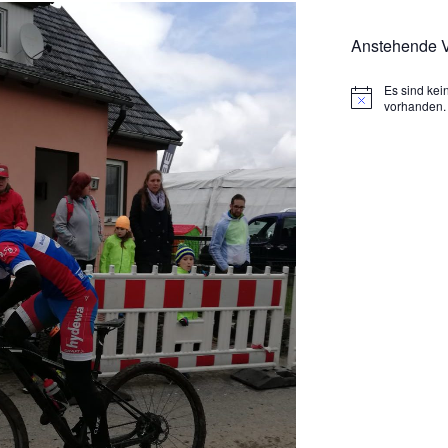
Anstehende V
Es sind ke
H
vorhanden.
i
n
w
e
i
s