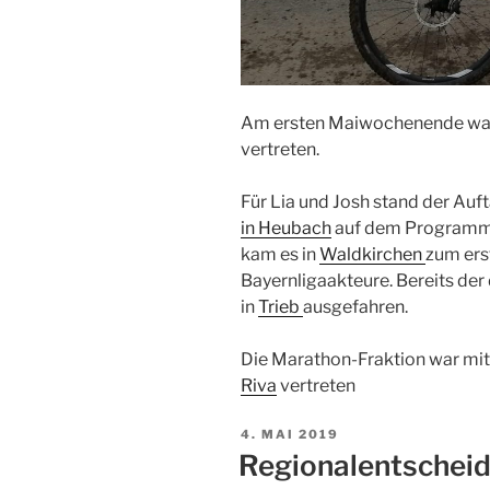
Am ersten Maiwochenende war 
vertreten.
Für Lia und Josh stand der Auft
in Heubach
auf dem Programm
kam es in
Waldkirchen
zum ers
Bayernligaakteure. Bereits de
in
Trieb
ausgefahren.
Die Marathon-Fraktion war mit
Riva
vertreten
4. MAI 2019
Regionalentschei