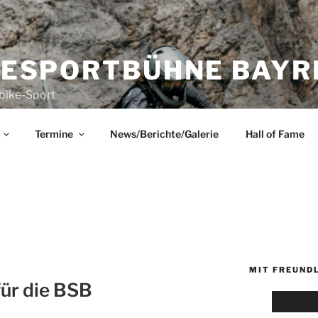
KESPORTBÜHNE BAYRE
bike-Sport
Termine
News/Berichte/Galerie
Hall of Fame
R
MIT FREUND
ür die BSB