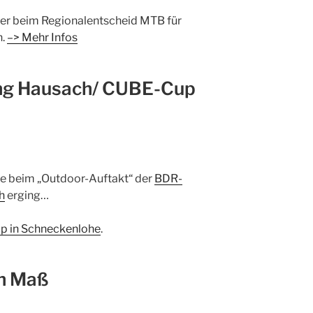
´ler beim Regionalentscheid MTB für
h.
–> Mehr Infos
ng Hausach/ CUBE-Cup
cie beim „Outdoor-Auftakt“ der
BDR-
h
erging…
 in Schneckenlohe
.
ch Maß