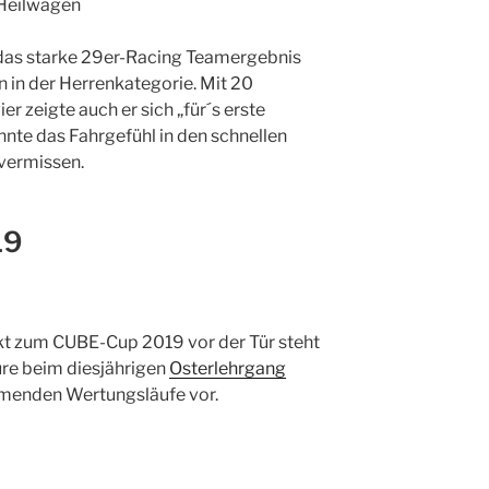
Heilwagen
 das starke 29er-Racing Teamergebnis
n in der Herrenkategorie. Mit 20
r zeigte auch er sich „für´s erste
nnte das Fahrgefühl in den schnellen
vermissen.
19
kt zum CUBE-Cup 2019 vor der Tür steht
eure beim diesjährigen
Osterlehrgang
mmenden Wertungsläufe vor.