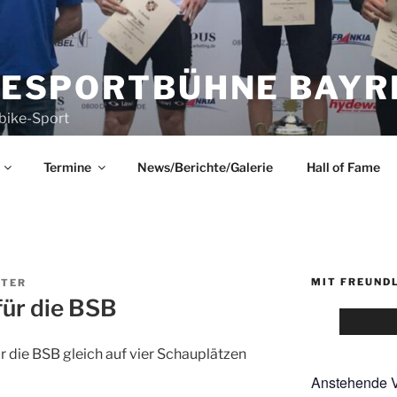
KESPORTBÜHNE BAYRE
bike-Sport
Termine
News/Berichte/Galerie
Hall of Fame
MIT FREUND
HTER
ür die BSB
die BSB gleich auf vier Schauplätzen
Anstehende V