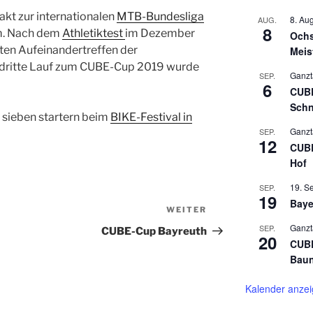
akt zur internationalen
MTB-Bundesliga
8. Au
AUG.
8
. Nach dem
Athletiktest
im Dezember
Ochs
ten Aufeinandertreffen der
Meis
r dritte Lauf zum CUBE-Cup 2019 wurde
Ganzt
SEP.
6
CUBE
Schn
 sieben startern beim
BIKE-Festival in
Ganzt
SEP.
12
CUBE
Hof
19. S
SEP.
19
Baye
WEITER
Ganzt
SEP.
CUBE-Cup Bayreuth
20
CUBE
Bau
Kalender anze