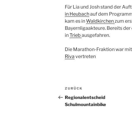
Für Lia und Josh stand der Auft
in Heubach
auf dem Programm
kam es in
Waldkirchen
zum ers
Bayernligaakteure. Bereits de
in
Trieb
ausgefahren.
Die Marathon-Fraktion war mit
Riva
vertreten
ZURÜCK
Regionalentscheid
Schulmountainbike