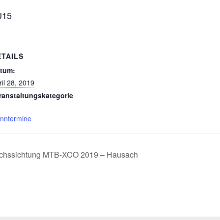
U15
ETAILS
tum:
ril 28, 2019
ranstaltungskategorie
nntermine
uchssichtung MTB-XCO 2019 – Hausach