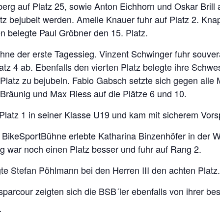
berg auf Platz 25, sowie Anton Eichhorn und Oskar Brill 
z bejubelt werden. Amelie Knauer fuhr auf Platz 2. Kna
en belegte Paul Gröbner den 15. Platz.
hne der erste Tagessieg. Vinzent Schwinger fuhr souver
latz 4 ab. Ebenfalls den vierten Platz belegte ihre Schw
Platz zu bejubeln. Fabio Gabsch setzte sich gegen alle M
räunig und Max Riess auf die Plätze 6 und 10.
latz 1 in seiner Klasse U19 und kam mit sicherem Vorsp
ie BikeSportBühne erlebte Katharina Binzenhöfer in der W
g war noch einen Platz besser und fuhr auf Rang 2.
te Stefan Pöhlmann bei den Herren III den achten Platz.
parcour zeigten sich die BSB´ler ebenfalls von ihrer bes
r