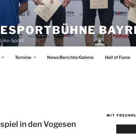
KESPORTBÜHNE BAYRE
bike-Sport
Termine
News/Berichte/Galerie
Hall of Fame
R
MIT FREUND
spiel in den Vogesen