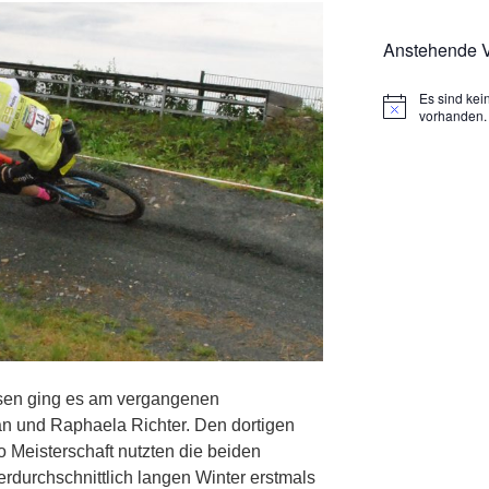
Anstehende V
Es sind ke
H
vorhanden.
i
n
w
e
i
s
sen ging es am vergangenen
n und Raphaela Richter. Den dortigen
o Meisterschaft nutzten die beiden
rdurchschnittlich langen Winter erstmals