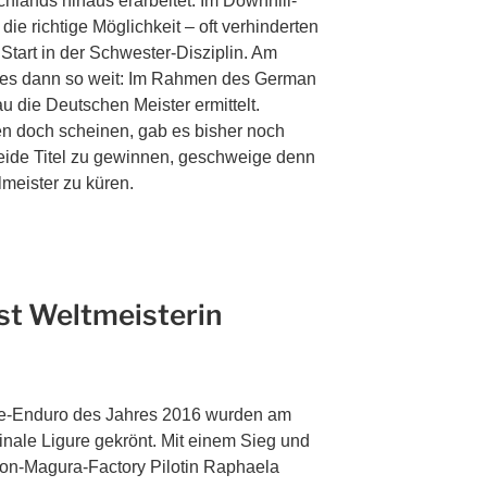
lands hinaus erarbeitet. Im Downhill-
die richtige Möglichkeit – oft verhinderten
tart in der Schwester-Disziplin. Am
s dann so weit: Im Rahmen des German
 die Deutschen Meister ermittelt.
en doch scheinen, gab es bisher noch
eide Titel zu gewinnen, geschweige denn
meister zu küren.
st Weltmeisterin
ke-Enduro des Jahres 2016 wurden am
nale Ligure gekrönt. Mit einem Sieg und
don-Magura-Factory Pilotin Raphaela