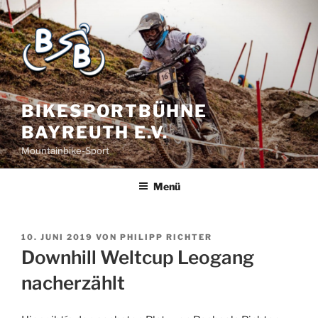
BIKESPORTBÜHNE
BAYREUTH E.V.
Mountainbike-Sport
Menü
10. JUNI 2019
VON
PHILIPP RICHTER
Downhill Weltcup Leogang
nacherzählt