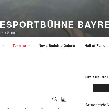
KESPORTBÜHNE BAYRE
ike-Sport
Termine
News/Berichte/Galerie
Hall of Fame
MIT FREUND
V
V
S
M
u
Anstehende V
e
e
o