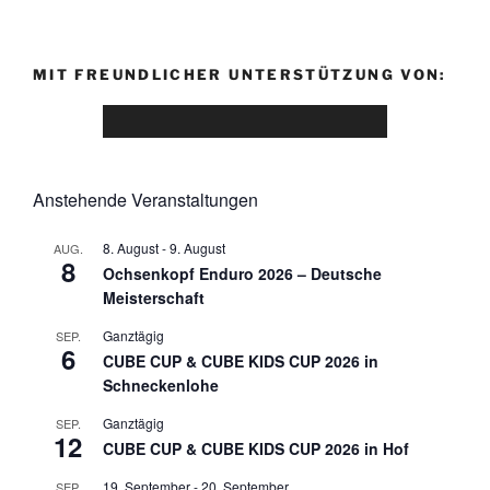
e
h
n
e
MIT FREUNDLICHER UNTERSTÜTZUNG VON:
-
u
N
n
a
d
v
A
i
Anstehende Veranstaltungen
n
g
s
a
8. August
-
9. August
AUG.
8
t
i
Ochsenkopf Enduro 2026 – Deutsche
i
Meisterschaft
c
o
h
Ganztägig
SEP.
6
n
CUBE CUP & CUBE KIDS CUP 2026 in
t
Schneckenlohe
e
Ganztägig
SEP.
n
12
CUBE CUP & CUBE KIDS CUP 2026 in Hof
,
N
19. September
-
20. September
SEP.