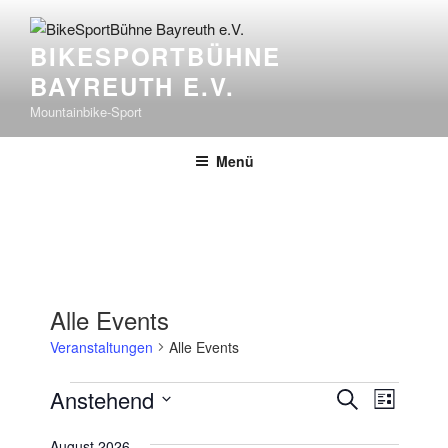
BIKESPORTBÜHNE
BAYREUTH E.V.
Mountainbike-Sport
Menü
Alle Events
Veranstaltungen
Alle Events
V
V
Anstehend
S
L
e
e
u
D
i
r
c
August 2026