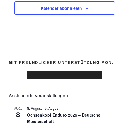
a
Kalender abonnieren
v
i
g
a
t
i
o
MIT FREUNDLICHER UNTERSTÜTZUNG VON:
n
Anstehende Veranstaltungen
8. August
-
9. August
AUG.
8
Ochsenkopf Enduro 2026 – Deutsche
Meisterschaft