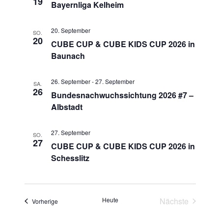
19
h
Bayernliga Kelheim
n
e
-
u
20. September
SO.
N
20
n
CUBE CUP & CUBE KIDS CUP 2026 in
a
Baunach
d
v
A
i
26. September
-
27. September
n
SA.
g
26
Bundesnachwuchssichtung 2026 #7 –
s
a
Albstadt
t
i
i
c
27. September
o
SO.
h
27
CUBE CUP & CUBE KIDS CUP 2026 in
n
t
Schesslitz
e
n
,
Heute
Nächste
Veranstaltungen
Vorherige
N
Veranstaltun