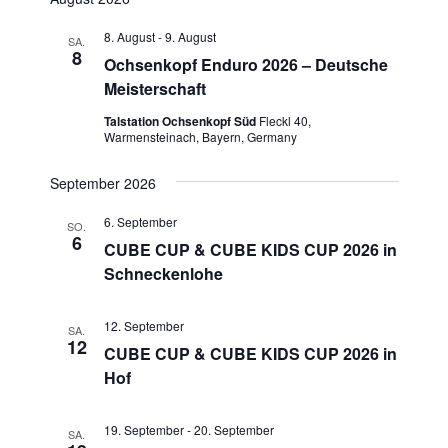
r
a
s
h
a
t
a
t
8. August
-
9. August
e
SA.
n
u
e
8
n
Ochsenkopf Enduro 2026 – Deutsche
s
m
s
Meisterschaft
t
w
t
a
ä
Talstation Ochsenkopf Süd
Fleckl 40,
Warmensteinach, Bayern, Germany
a
l
h
l
l
t
September 2026
e
u
t
n
n
6. September
u
SO.
6
.
g
CUBE CUP & CUBE KIDS CUP 2026 in
n
A
Schneckenlohe
g
n
e
s
12. September
SA.
n
12
i
CUBE CUP & CUBE KIDS CUP 2026 in
S
c
Hof
u
h
t
c
19. September
-
20. September
SA.
e