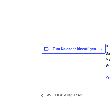
D
Zum Kalender hinzufügen
Da
Ma
Ve
:
Ve
#2 CUBE-Cup Trieb