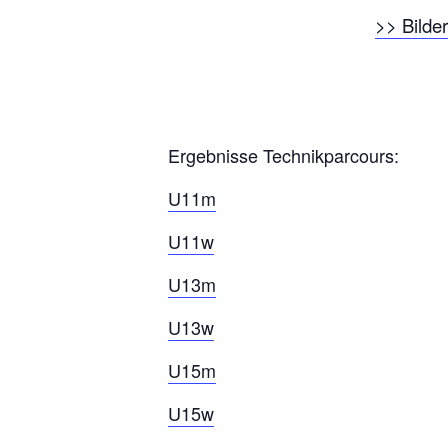
>> Bilde
Ergebnisse Technikparcours:
U11m
U11w
U13m
U13w
U15m
U15w