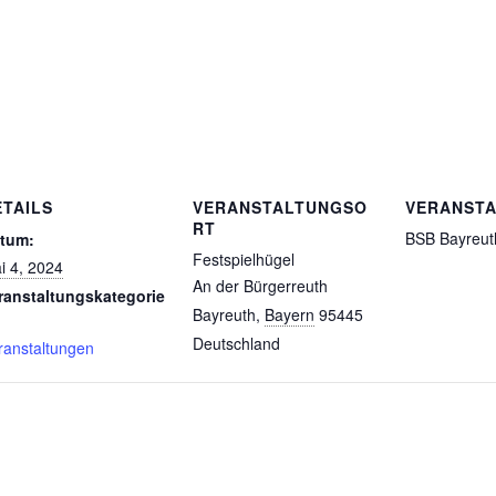
ETAILS
VERANSTALTUNGSO
VERANSTA
RT
BSB Bayreuth
tum:
Festspielhügel
i 4, 2024
An der Bürgerreuth
ranstaltungskategorie
Bayreuth
,
Bayern
95445
Deutschland
ranstaltungen