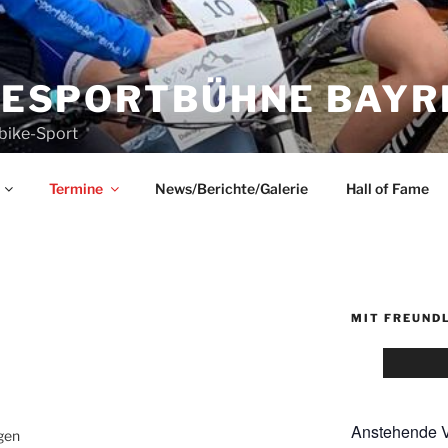
KESPORTBÜHNE BAYRE
bike-Sport
Termine
News/Berichte/Galerie
Hall of Fame
MIT FREUND
Anstehende V
gen