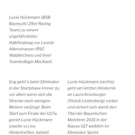
Lucie Hückmann (BSB
Bayreuth/ 29er Racing
Team) zu einem
ungefährdeten
Halbfinalsieg vor Leonie
Altenstrasser (RSC
Waldkirchen) und ihrer
Teamkollegin Mia Kastl.
Eng geht´s beim Eliminator
Lucie Hückmann (rechts)
in der Startphase immer zu,
geht am letzten Hindernis
vor allem wenn sich die
an Laura Kronburger
Strecke nach wenigen
(Triclub Lindenberg) vorbei
Metern verjüngt. Beim
und sichert sich damit den
Start zum Finale der U17w
Titel der Bayerischen
geriet Lucie Hückmann
Meisterin 2021 in der
(zweite v.r.) ins
Klasse U17 weiblich im
Hintertreffen, behielt
Eliminator Sprint.