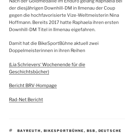
Nach der Goldmedaille im Enduro gelang Raphaela bei
der diesjährigen Downhill-DM in Ilmenau der Coup
gegen die hochfavorisierte Vize-Weltmeisterin Nina
Hoffmann. Bereits 2017 hatte Raphaela ihren ersten
Downhill-DM Titel in Ilmenau eigefahren.
Damit hat die BikeSportBühne aktuell zwei
Doppelmeisterinnen in ihren Reihen
(Lia Schrievers‘ Wochenende für die
Geschichtsbücher)
Bericht BRV-Hompage
Rad-Net Bericht
BAYREUTH
,
BIKESPORTBÜHNE
,
BSB
,
DEUTSCHE