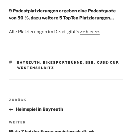
9 Podestplatzierungen ergeben eine Podestquote
von 50 %, dazu weitere 5 TopTen Platzierungen…
Alle Platzierungen im Detail gibt´s
>> hier <<
BAYREUTH
,
BIKESPORTBÜHNE
,
BSB
,
CUBE-CUP
,
WÜSTENSELBITZ
ZURÜCK
Heimspiel in Bayreuth
WEITER
Platz 7 bei der Europameisterschaft