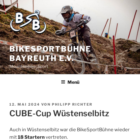
BIKESPORTBÜHNE
BAYREUTH E.V.
Mountainbike-Sport
Menü
12. MAI 2024
VON
PHILIPP RICHTER
CUBE-Cup Wüstenselbitz
Auch in Wüstenselbitz war die BikeSportBühne wieder
mit
18 Startern
vertreten.