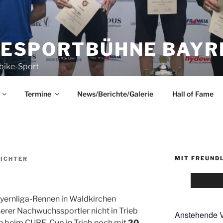
KESPORTBÜHNE BAYRE
bike-Sport
Termine
News/Berichte/Galerie
Hall of Fame
MIT FREUND
RICHTER
yernliga-Rennen in Waldkirchen
serer Nachwuchssportler nicht in Trieb
Anstehende V
ch beim CUBE-Cup in Trieb noch mit
20