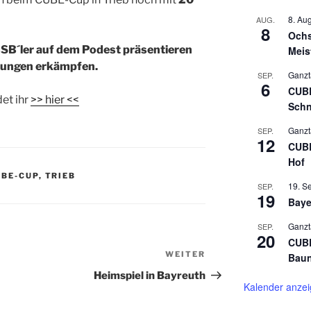
8. Au
AUG.
8
Ochs
BSB´ler auf dem Podest präsentieren
Meis
erungen erkämpfen.
Ganzt
SEP.
6
CUBE
det ihr
>> hier <<
Schn
Ganzt
SEP.
12
CUBE
Hof
UBE-CUP
,
TRIEB
19. S
SEP.
19
Baye
Ganzt
SEP.
20
CUBE
WEITER
Bau
Heimspiel in Bayreuth
Kalender anze