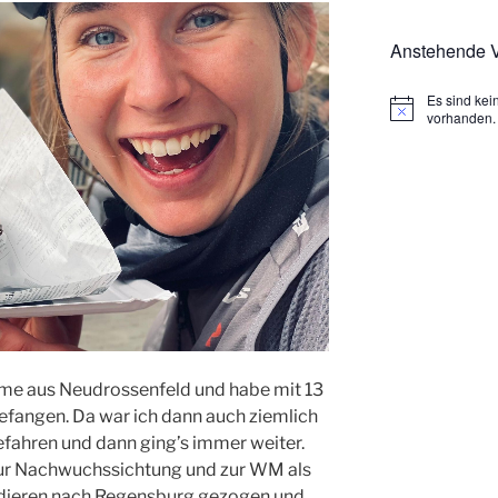
Anstehende V
Es sind ke
H
vorhanden.
i
n
w
e
i
s
mme aus Neudrossenfeld und habe mit 13
efangen. Da war ich dann auch ziemlich
 gefahren und dann ging’s immer weiter.
zur Nachwuchssichtung und zur WM als
Studieren nach Regensburg gezogen und