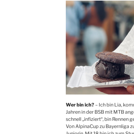
Wer bin ich?
– Ich bin Lia, ko
Jahren in der BSB mit MTB ang
schnell „infiziert“, bin Rennen
Von AlpinaCup zu Bayernliga 
Juniorin. Mit 18 bin ich zum 