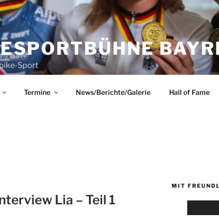
KESPORTBÜHNE BAYRE
bike-Sport
Termine
News/Berichte/Galerie
Hall of Fame
MIT FREUND
terview Lia – Teil 1