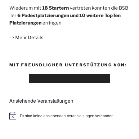
Wiederum mit
18 Startern
vertreten konnten die BSB
´ler
6 Podestplatzierungen und 10 weitere TopTen
Platzierungen
erringen!
–> Mehr Details
MIT FREUNDLICHER UNTERSTÜTZUNG VON:
Anstehende Veranstaltungen
Es sind keine anstehenden Veranstaltungen vorhanden.
H
i
n
w
e