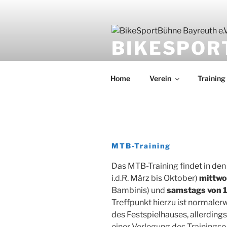
BIKESPOR
Mountainbike-Sport
Home
Verein
Training
MTB-Training
Das MTB-Training findet in d
i.d.R. März bis Oktober)
mittwo
Bambinis) und
samstags von 1
Treffpunkt hierzu ist normaler
des Festspielhauses, allerdings
einer Verlegung des Trainings