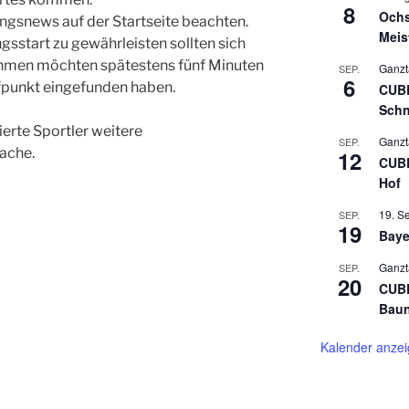
8
Ochs
ningsnews auf der Startseite beachten.
Meis
gsstart zu gewährleisten sollten sich
lnehmen möchten spätestens fünf Minuten
Ganzt
SEP.
6
ffpunkt eingefunden haben.
CUBE
Schn
erte Sportler weitere
Ganzt
SEP.
ache.
12
CUBE
Hof
19. S
SEP.
19
Baye
Ganzt
SEP.
20
CUBE
Bau
Kalender anze