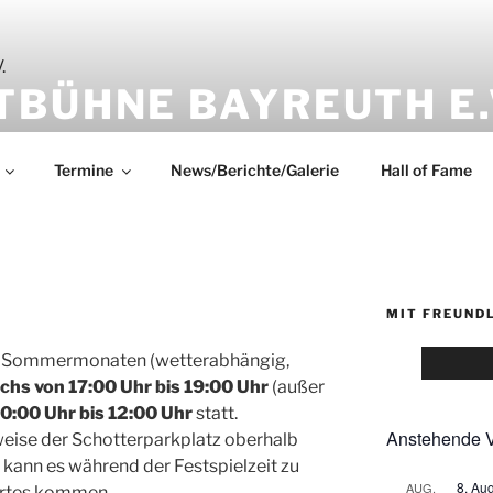
TBÜHNE BAYREUTH E.
Termine
News/Berichte/Galerie
Hall of Fame
MIT FREUND
en Sommermonaten (wetterabhängig,
chs von 17:00 Uhr bis 19:00 Uhr
(außer
0:00 Uhr bis 12:00 Uhr
statt.
Anstehende V
weise der Schotterparkplatz oberhalb
 kann es während der Festspielzeit zu
8. Au
AUG.
ortes kommen.